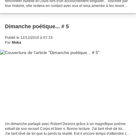
rencontrer Aurélie et Louis lors d'un accouchement singulier... Touchée par
leur histoire, elle restera en contact avec eux et sera amenée à les revoir.
Louis, en dehors du fait qu'il...
Dimanche poétique... # 5
Publié le 12/12/2010 à 07:15
Par
Moka
Un dimanche partagé avec Robert Desnos grâce à un magnifique poème
extrait de son recueil Corps et bien s. Bonne lecture. J'ai tant rêvé de toi...
J'ai tant rêvé de toi que tu perds ta réalité. Est-il encore temps d'atteindre ce