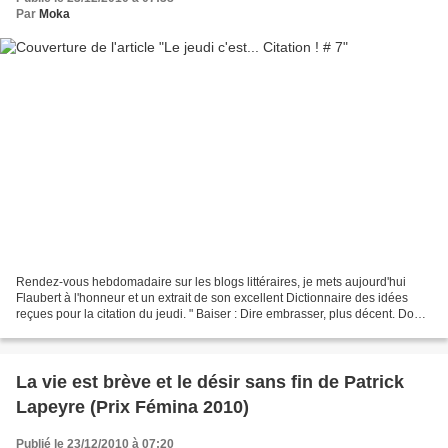
Par
Moka
Rendez-vous hebdomadaire sur les blogs littéraires, je mets aujourd'hui
Flaubert à l'honneur et un extrait de son excellent Dictionnaire des idées
reçues pour la citation du jeudi. " Baiser : Dire embrasser, plus décent. Doux
larcin. Le baiser se dépose...
La vie est brève et le désir sans fin de Patrick
Lapeyre (Prix Fémina 2010)
Publié le 23/12/2010 à 07:20