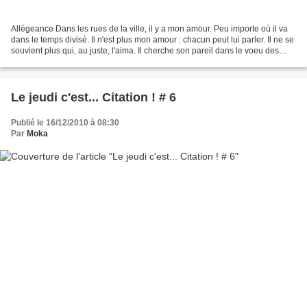
Allégeance Dans les rues de la ville, il y a mon amour. Peu importe où il va
dans le temps divisé. Il n'est plus mon amour : chacun peut lui parler. Il ne se
souvient plus qui, au juste, l'aima. Il cherche son pareil dans le voeu des
regards. L'espace...
Le jeudi c'est... Citation ! # 6
Publié le 16/12/2010 à 08:30
Par
Moka