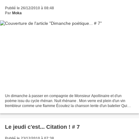
Publié le 26/12/2010 à 08:48
Par
Moka
Un dimanche à passer en compagnie de Monsieur Apollinaire et d'un
poème issu du cycle rhénan. Nuit rhénane . Mon verre est plein d'un vin
trembleur comme une flamme Écoutez la chanson lente d'un batelier Qui
raconte avoir vu sous la lune sept femmes Tordre...
Le jeudi c'est... Citation ! # 7
Publié le 23/12/2010 à 07:38