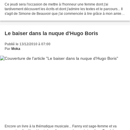
Ce jeudi sera l'occasion de mettre à l'honneur une femme dont j'ai
tardivement découvert les écrits et dont j'admire les textes et le parcours... Il
s'agit de Simone de Beauvoir que j'ai commencée à lire grâce à mon amie
Camille qui avait lu et aimé Les...
Le baiser dans la nuque d'Hugo Boris
Publié le 13/12/2010 à 07:00
Par
Moka
Encore un livre à la thématique musicale... Fanny est sage-femme et va