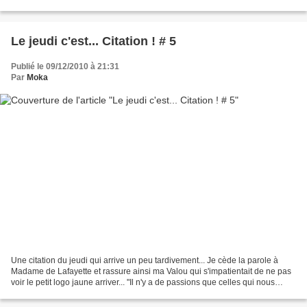
corps vivant Et de baiser...
Le jeudi c'est... Citation ! # 5
Publié le 09/12/2010 à 21:31
Par
Moka
Une citation du jeudi qui arrive un peu tardivement... Je cède la parole à
Madame de Lafayette et rassure ainsi ma Valou qui s'impatientait de ne pas
voir le petit logo jaune arriver... "Il n'y a de passions que celles qui nous
frappent d'abord et nous...