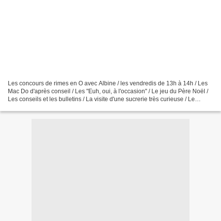
Les concours de rimes en O avec Albine / les vendredis de 13h à 14h / Les
Mac Do d'après conseil / Les "Euh, oui, à l'occasion" / Le jeu du Père Noël /
Les conseils et les bulletins / La visite d'une sucrerie très curieuse / Le
passage de Steph à Péronne...