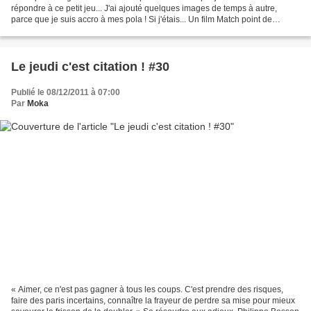
répondre à ce petit jeu... J'ai ajouté quelques images de temps à autre,
parce que je suis accro à mes pola ! Si j'étais... Un film Match point de
Woody Allen Un mot La délicatesse...
Le jeudi c'est citation ! #30
Publié le 08/12/2011 à 07:00
Par
Moka
« Aimer, ce n'est pas gagner à tous les coups. C'est prendre des risques,
faire des paris incertains, connaître la frayeur de perdre sa mise pour mieux