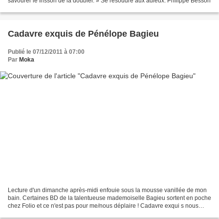
savourer le frisson de la doubler. » Se résoudre aux adieux. Philippe Besson
Cadavre exquis de Pénélope Bagieu
Publié le 07/12/2011 à 07:00
Par
Moka
Lecture d'un dimanche après-midi enfouie sous la mousse vanillée de mon
bain. Certaines BD de la talentueuse mademoiselle Bagieu sortent en poche
chez Folio et ce n'est pas pour me/nous déplaire ! Cadavre exqui s nous
entraîne dans l'univers de Zoé, hôtesse...