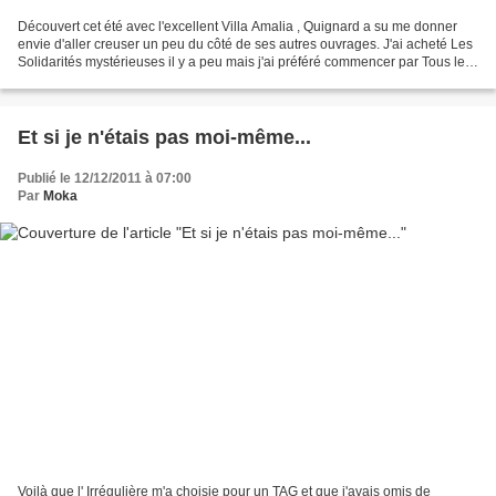
Découvert cet été avec l'excellent Villa Amalia , Quignard a su me donner
envie d'aller creuser un peu du côté de ses autres ouvrages. J'ai acheté Les
Solidarités mystérieuses il y a peu mais j'ai préféré commencer par Tous les
matins du monde plus rapide...
Et si je n'étais pas moi-même...
Publié le 12/12/2011 à 07:00
Par
Moka
Voilà que l' Irrégulière m'a choisie pour un TAG et que j'avais omis de