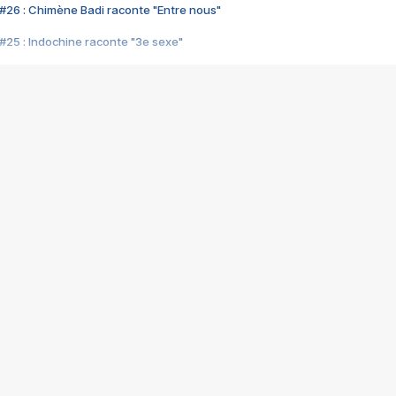
#26 : Chimène Badi raconte "Entre nous"
#25 : Indochine raconte "3e sexe"
#24 : Zaho raconte "C'est chelou"
#23 : Patrick Bruel raconte "Au café des délices"
#22 : Kyo raconte "Le chemin"
#21 : Nolwenn Leroy raconte "Cassé"
#20 : Patrick Hernandez raconte "Born to be alive"
#19 : Lorie raconte "Près de moi"
#18 : Michael Jones raconte "A nos actes manqués" (avec Jean-Jacque
#17 : Khaled raconte "Aïcha"
#16 : Corneille raconte "Parce qu'on vient de loin"
#15 : Indochine raconte "L'aventurier"
14 : Lorie raconte "Sur un air latino"