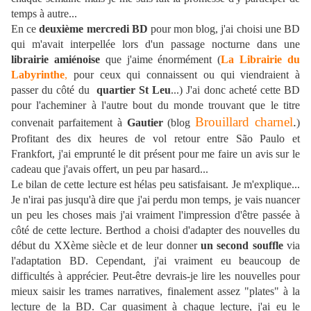
temps à autre...
En ce
deuxième mercredi BD
pour mon blog, j'ai choisi une BD
qui m'avait interpellée lors d'un passage nocturne dans une
librairie amiénoise
que j'aime énormément (
La Librairie du
Labyrinthe
,
pour ceux qui connaissent ou qui viendraient à
passer du côté du
quartier St Leu
...) J'ai donc acheté cette BD
pour l'acheminer à l'autre bout du monde trouvant que le titre
Brouillard charnel
.
convenait parfaitement à
Gautier
(blog
)
Profitant des dix heures de vol retour entre São Paulo et
Frankfort, j'ai emprunté le dit présent pour me faire un avis sur le
cadeau que j'avais offert, un peu par hasard...
Le bilan de cette lecture est hélas peu satisfaisant. Je m'explique...
Je n'irai pas jusqu'à dire que j'ai perdu mon temps, je vais nuancer
un peu les choses mais j'ai vraiment l'impression d'être passée à
côté de cette lecture. Berthod a choisi d'adapter des nouvelles du
début du XXème siècle et de leur donner
un second souffle
via
l'adaptation BD. Cependant, j'ai vraiment eu beaucoup de
difficultés à apprécier. Peut-être devrais-je lire les nouvelles pour
mieux saisir les trames narratives, finalement assez "plates" à la
lecture de la BD. Car quasiment à chaque lecture, j'ai eu le