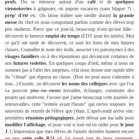
profs
. On se retrouve autour d'un
café
et de
quelques
viennoiseries
à grignoter, on papote vacances (sans blague ?) ,
prép' d'été
etc. On laisse traîner une oreille durant
la grande
messe
du chef en nous comportant parfois comme des élèves trop
peu studieux. Parce que ce jour-là, beaucoup n'ont qu'une hâte :
découvrir le fameux
emploi du temps
(EDT pour les initiés). Moi
ce qu'il me tarde de découvrir, ce sont les listes de mes futures
classes. Connaître le nom des trolls, associer ces patronymes à des
visages familiers
ou à des réputations qui devancent certaines de
nos
futures vedettes
. En quelques coups d'oeil, même si nous ne
sommes pas à l'abri des surprises, cela nous donne une rapide idée
du "climat" qui règnera en classe. (Bon on peut aussi s'attendre à
tout...) Ensuite, on découvre
les noms des collègues
avec qui l'on
va pouvoir
plus ou moins
travailler, échanger, construire des
projets qui motivent. J'avoue que j'aime beaucoup cette journée de
retrouvailles, cette "rentrée avant l'heure" qui ravive toujours les
souvenirs de rentrée de l'élève que j'étais. L'après-midi arrive vite:
premières
réunions pédagogiques
, petit détour par ma salle pour
modifier l'affichage
, et pour voir si tout est en ordre pour
le jour
J
. L'impression que mes élèves de l'année dernière hantent encore
un peu
cette salle B21
où j'ai passé tant de bons moments.