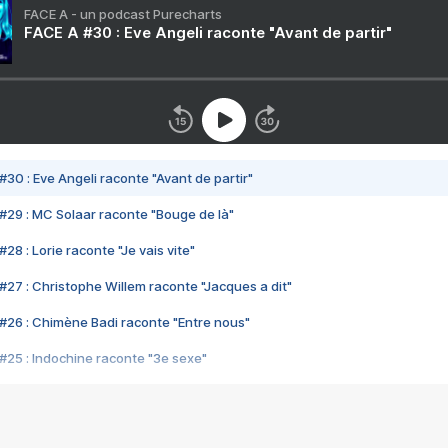
FACE A - un podcast Purecharts
FACE A #30 : Eve Angeli raconte "Avant de partir"
#30 : Eve Angeli raconte "Avant de partir"
#29 : MC Solaar raconte "Bouge de là"
28 : Lorie raconte "Je vais vite"
#27 : Christophe Willem raconte "Jacques a dit"
#26 : Chimène Badi raconte "Entre nous"
#25 : Indochine raconte "3e sexe"
#24 : Zaho raconte "C'est chelou"
#23 : Patrick Bruel raconte "Au café des délices"