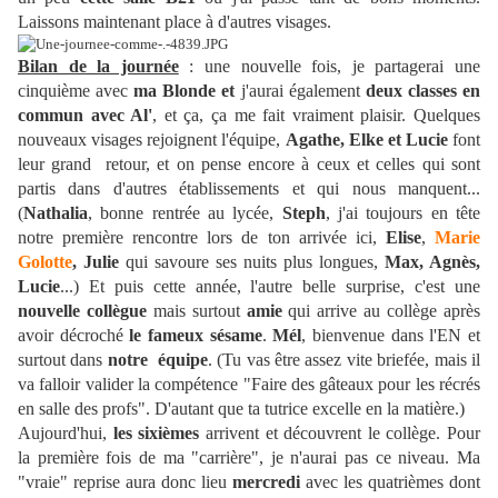
Laissons maintenant place à d'autres visages.
Bilan de la journée
: une nouvelle fois, je partagerai une
cinquième avec
ma Blonde et
j'aurai également
deux classes en
commun avec Al'
, et ça, ça me fait vraiment plaisir. Quelques
nouveaux visages rejoignent l'équipe,
Agathe, Elke et Lucie
font
leur grand retour, et on pense encore à ceux et celles qui sont
partis dans d'autres établissements et qui nous manquent...
(
Nathalia
, bonne rentrée au lycée,
Steph
, j'ai toujours en tête
notre première rencontre lors de ton arrivée ici,
Elise
,
Marie
Golotte
, Julie
qui savoure ses nuits plus longues,
Max, Agnès,
Lucie
...) Et puis cette année, l'autre belle surprise, c'est une
nouvelle collègue
mais surtout
amie
qui arrive au collège après
avoir décroché
le fameux sésame
.
Mél
, bienvenue dans l'EN et
surtout dans
notre équipe
. (Tu vas être assez vite briefée, mais il
va falloir valider la compétence "Faire des gâteaux pour les récrés
en salle des profs". D'autant que ta tutrice excelle en la matière.)
Aujourd'hui,
les sixièmes
arrivent et découvrent le collège. Pour
la première fois de ma "carrière", je n'aurai pas ce niveau. Ma
"vraie" reprise aura donc lieu
mercredi
avec les quatrièmes dont