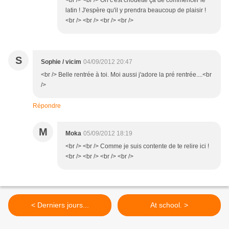
<br /> <br /> Oh c'est chouette ça de commencer le
latin ! J'espère qu'il y prendra beaucoup de plaisir !
<br /> <br /> <br /> <br />
S
Sophie / vicim
04/09/2012 20:47
<br /> Belle rentrée à toi. Moi aussi j'adore la pré rentrée....<br
/>
Répondre
M
Moka
05/09/2012 18:19
<br /> <br /> Comme je suis contente de te relire ici !
<br /> <br /> <br /> <br />
< Derniers jours...
At school. >