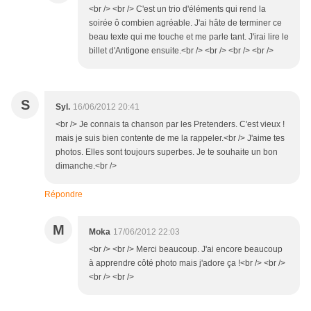
<br /> <br /> C'est un trio d'éléments qui rend la
soirée ô combien agréable. J'ai hâte de terminer ce
beau texte qui me touche et me parle tant. J'irai lire le
billet d'Antigone ensuite.<br /> <br /> <br /> <br />
S
Syl.
16/06/2012 20:41
<br /> Je connais ta chanson par les Pretenders. C'est vieux !
mais je suis bien contente de me la rappeler.<br /> J'aime tes
photos. Elles sont toujours superbes. Je te souhaite un bon
dimanche.<br />
Répondre
M
Moka
17/06/2012 22:03
<br /> <br /> Merci beaucoup. J'ai encore beaucoup
à apprendre côté photo mais j'adore ça !<br /> <br />
<br /> <br />