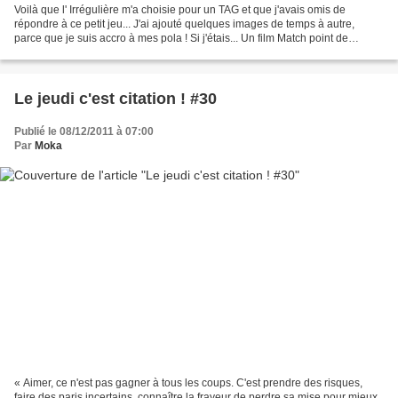
Voilà que l' Irrégulière m'a choisie pour un TAG et que j'avais omis de
répondre à ce petit jeu... J'ai ajouté quelques images de temps à autre,
parce que je suis accro à mes pola ! Si j'étais... Un film Match point de
Woody Allen Un mot La délicatesse...
Le jeudi c'est citation ! #30
Publié le 08/12/2011 à 07:00
Par
Moka
« Aimer, ce n'est pas gagner à tous les coups. C'est prendre des risques,
faire des paris incertains, connaître la frayeur de perdre sa mise pour mieux