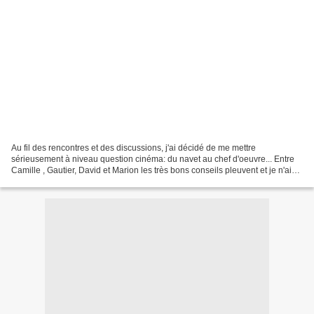
Au fil des rencontres et des discussions, j'ai décidé de me mettre
sérieusement à niveau question cinéma: du navet au chef d'oeuvre... Entre
Camille , Gautier, David et Marion les très bons conseils pleuvent et je n'ai
que l'embarras du choix, à défaut...