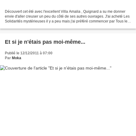
Découvert cet été avec l'excellent Villa Amalia , Quignard a su me donner
envie d'aller creuser un peu du côté de ses autres ouvrages. J'ai acheté Les
Solidarités mystérieuses il y a peu mais j'ai préféré commencer par Tous les
matins du monde plus rapide...
Et si je n'étais pas moi-même...
Publié le 12/12/2011 à 07:00
Par
Moka