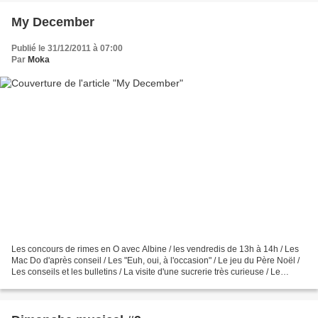
My December
Publié le 31/12/2011 à 07:00
Par
Moka
Les concours de rimes en O avec Albine / les vendredis de 13h à 14h / Les
Mac Do d'après conseil / Les "Euh, oui, à l'occasion" / Le jeu du Père Noël /
Les conseils et les bulletins / La visite d'une sucrerie très curieuse / Le
passage de Steph à Péronne...