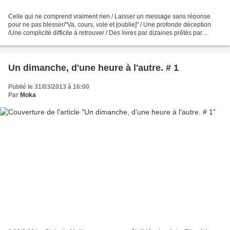
Celle qui ne comprend vraiment rien / Laisser un message sans réponse
pour ne pas blesser/"Va, cours, vole et [oublie]" / Une profonde déception
/Une complicité difficile à retrouver / Des livres par dizaines prêtés par
Vincent / Me remettre difficilement...
Un dimanche, d'une heure à l'autre. # 1
Publié le 31/03/2013 à 16:00
Par
Moka