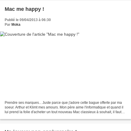
Mac me happy !
Publié le 09/04/2013 à 06:30
Par
Moka
Prendre ses marques... Juste parce que j'adore cette bague offerte par ma
soeur. Arthur et Klimt mes amours. Mon père aime l'informatique et quand il
lui prend la folie d'acheter un tout nouveau Mac classieux à souhait, il faut
dire qu'il fait aussi une...