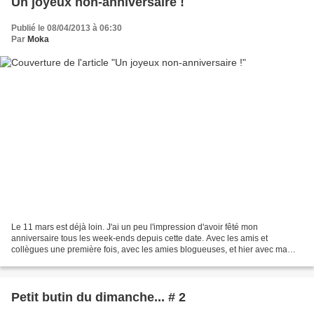
Un joyeux non-anniversaire !
Publié le 08/04/2013 à 06:30
Par
Moka
Le 11 mars est déjà loin. J'ai un peu l'impression d'avoir fêté mon
anniversaire tous les week-ends depuis cette date. Avec les amis et
collègues une première fois, avec les amies blogueuses, et hier avec ma
famille. Un apéritif de diva qui croule sous...
Petit butin du dimanche... # 2