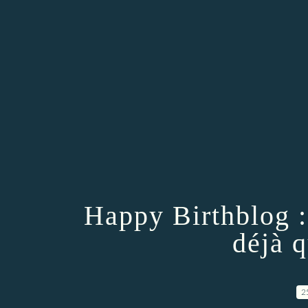
Happy Birthblog :
déjà q
2