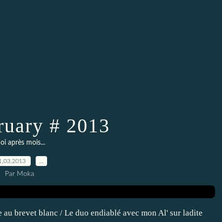
uary # 2013
i après mois...
1.03.2013
…
Par Moka
e au brevet blanc / Le duo endiablé avec mon Al' sur ladite