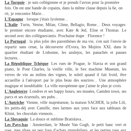
La Turquie
: je suis collégienne et je prends l'avion pour la première
fois. On est une bande de copains, dans la même classe depuis la 6e, on
rit, je rencontre Marie...
L'Espagne
: lorsque j'étais lycéenne...
L'Italie
: Turin, Venise, Milan, Côme, Bellagio, Rome... Deux voyages:
le premier encore étudiante, avec Kate & Jed, Elise et Thomas. Le
second avec des collègues/amis. Prochaine étape : Florence !
Le Portugal
: la plus jolie des parenthèses de ma vie, s'en suit l'envie de
repartir sans cesse, la découverte d'Evora, les Mojitos XXL dans le
quartier étudiant de Lisbonne, les azulejos, les panachés et pauses
lectures...
La République Tchèque
: Les rues de Prague, le Slavia et son grand
piano, le Pont Charles, la vieille ville, le Sex machine Museum, les
verres de vin au milieu des vignes, le soleil quand il fait froid, être
accueillie à l'aéroport par le plus beau des sourires... Une atmosphère
magique et inoubliable. La ville européenne que j'aime le plus je crois.
L'Angleterre
: Londres et ses happy hours, ses musées, Camden town, ses
parcs et ses écureuils, ses pubs...
L'Autriche
: Vienne, ville majestueuse, la maison SACHER, la jolie Lili,
les petits-déj avec Camille, mes larmes aux yeux face aux tableaux de
Klimt, les chocolats viennois...
La Slovaquie
: La douce et sublime Bratislava...
Les Pays-bas
: Amsterdam, le Musée Van Gogh, le petit banc vert et
rose, mes rêves un peu fous d'achats immobiliers, et les petites rues aux