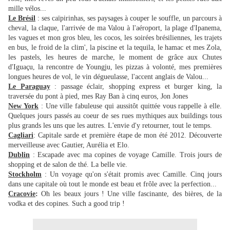
mille vélos...
Le Brésil
: ses caïpirinhas, ses paysages à couper le souffle, un parcours à
cheval, la claque, l'arrivée de ma Valou à l'aéroport, la plage d'Ipanema,
les vagues et mon gros bleu, les cocos, les soirées brésiliennes, les trajets
en bus, le froid de la clim', la piscine et la tequila, le hamac et mes Zola,
les pastels, les heures de marche, le moment de grâce aux Chutes
d'Iguaçu, la rencontre de Youngju, les pizzas à volonté, mes premières
longues heures de vol, le vin dégueulasse, l'accent anglais de Valou...
Le Paraguay
: passage éclair, shopping express et burger king, la
traversée du pont à pied, mes Ray Ban à cinq euros, Jon Jones
New York
: Une ville fabuleuse qui aussitôt quittée vous rappelle à elle.
Quelques jours passés au coeur de ses rues mythiques aux buildings tous
plus grands les uns que les autres. L'envie d'y retourner, tout le temps.
Cagliari
: Capitale sarde et première étape de mon été 2012. Découverte
merveilleuse avec Gautier, Aurélia et Elo.
Dublin
: Escapade avec ma copines de voyage Camille. Trois jours de
shopping et de salon de thé. La belle vie.
Stockholm
: Un voyage qu'on s'était promis avec Camille. Cinq jours
dans une capitale où tout le monde est beau et frôle avec la perfection...
Cracovie
:
Oh les beaux jours ! Une ville fascinante, des bières, de la
vodka et des copines. Such a good trip !