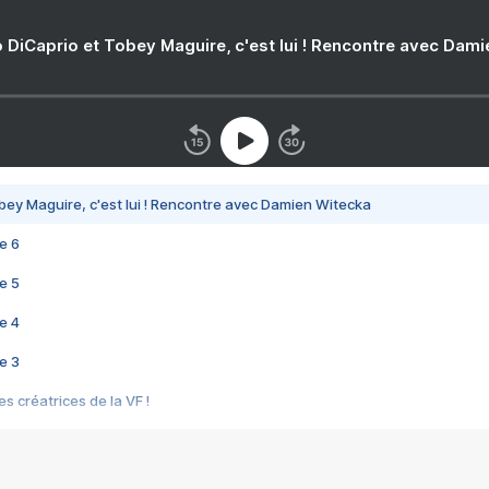
 DiCaprio et Tobey Maguire, c'est lui ! Rencontre avec Dam
bey Maguire, c'est lui ! Rencontre avec Damien Witecka
e 6
e 5
e 4
e 3
s créatrices de la VF !
e 2
e 1