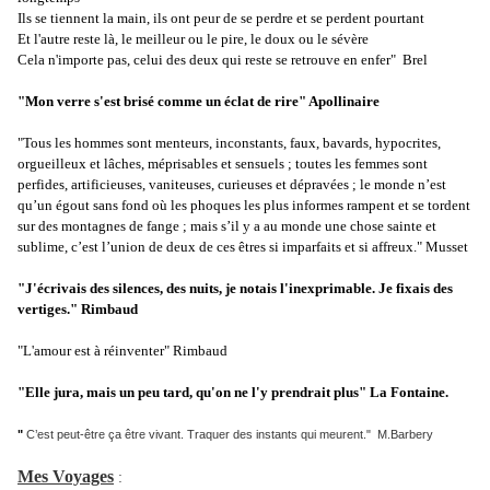
Ils se tiennent la main, ils ont peur de se perdre et se perdent pourtant
Et l'autre reste là, le meilleur ou le pire, le doux ou le sévère
Cela n'importe pas, celui des deux qui reste se retrouve en enfer" Brel
"Mon verre s'est brisé comme un éclat de rire" Apollinaire
"Tous les hommes sont menteurs, inconstants, faux, bavards, hypocrites,
orgueilleux et lâches, méprisables et sensuels ; toutes les femmes sont
perfides, artificieuses, vaniteuses, curieuses et dépravées ; le monde n’est
qu’un égout sans fond où les phoques les plus informes rampent et se tordent
sur des montagnes de fange ; mais s’il y a au monde une chose sainte et
sublime, c’est l’union de deux de ces êtres si imparfaits et si affreux." Musset
"J'écrivais des silences, des nuits, je notais l'inexprimable. Je fixais des
vertiges." Rimbaud
"L'amour est à réinventer" Rimbaud
"Elle jura, mais un peu tard, qu'on ne l'y prendrait plus" La Fontaine.
"
C’est peut-être ça être vivant. Traquer des instants qui meurent." M.Barbery
Mes Voyages
: