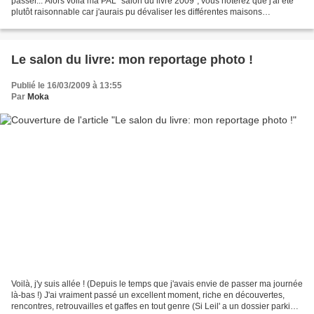
passer... Alors voilà ma PAL "salon du livre 2009", vous noterez que j'ai été
plutôt raisonnable car j'aurais pu dévaliser les différentes maisons
d'éditions... Mais je préfère...
Le salon du livre: mon reportage photo !
Publié le 16/03/2009 à 13:55
Par
Moka
Voilà, j'y suis allée ! (Depuis le temps que j'avais envie de passer ma journée
là-bas !) J'ai vraiment passé un excellent moment, riche en découvertes,
rencontres, retrouvailles et gaffes en tout genre (Si Leil' a un dossier parking